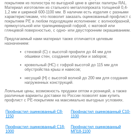
покрытием из полиэстра по выгодной цене в цветах палитры RAL.
Материал изготовлен из стального металлопроката толщиной 0,4-
1,2 мм и шириной 600-1100 мм. В наличии есть изделия с разными
характеристиками, что позволит заказать оцинкованный профлист с
покрытием РЕ в любом подходящем исполнении: с волнообразной,
прямоугольной или трапециевидной гофрой, с матовой или
глянцевой поверхностью, с одно- или двусторонним окрашиванием.
Предлагаемый нами материал также отличается целевым
назначением:
стеновой (С) с высотой профиля до 44 мм для
обшивки стен, создания опалубки и заборов;
кровельный (НС) с гофрой высотой до 115 мм для
обустройства крыш и навесов;
несущий (Н) с высотой волной до 200 мм для создания
нагруженных конструкций.
Лояльные цены, возможность продажи оптом и розницей, а также
различные варианты доставки по России позволят вам купить
профлист с РЕ-покрытием на максимально выгодных условиях.
Профнастил оцинкованный С8-
Профнастил оцинкованный С10-
1150
1100
Профнастил оцинкованный С18-
Профнастил оцинкованный
1000
МП18-1100