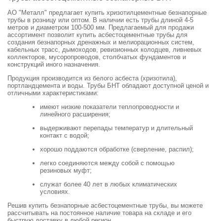
АО "Металл" предлагает купить хризотилцементные безнапорные
трубы в розницу или оптом. В наличии есть трубы длиной 4-5
метров и диаметром 100-500 мм. Предлагаемый для продажи
ассортимент позволит купить асбестоцементные трубы для
создания безнапорных дренажных и мелиорационных систем,
кабельных трасс, дымоходов, ревизионных колодцев, ливневых
коллекторов, мусоропроводов, столбчатых фундаментов и
конструкций иного назначения.
Продукция производится из белого асбеста (хризотила),
портландцемента и воды. Трубы БНТ обладают доступной ценой и
отличными характеристиками:
имеют низкие показатели теплопроводности и
линейного расширения;
выдерживают перепады температур и длительный
контакт с водой;
хорошо поддаются обработке (сверление, распил);
легко соединяются между собой с помощью
резиновых муфт;
служат более 40 лет в любых климатических
условиях.
Решив купить безнапорные асбестоцементные трубы, вы можете
рассчитывать на постоянное наличие товара на складе и его
быструю доставку в любой регион.