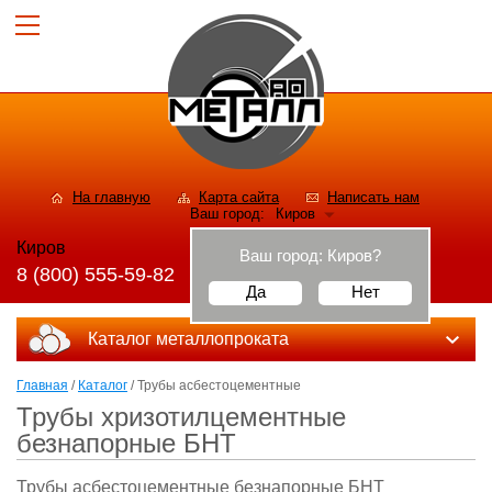
На главную
Карта сайта
Написать нам
Ваш город:
Киров
Киров
Ваш город:
Киров
?
8 (800) 555-59-82
Да
Нет
Каталог металлопроката
Главная
/
Каталог
/ Трубы асбестоцементные
Трубы хризотилцементные
безнапорные БНТ
Трубы асбестоцементные безнапорные БНТ