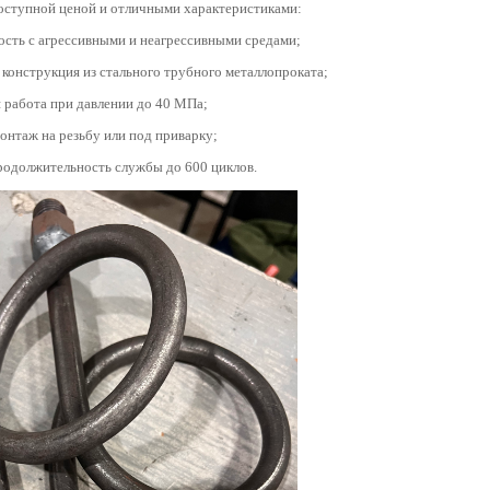
оступной ценой и отличными характеристиками:
ость с агрессивными и неагрессивными средами;
конструкция из стального трубного металлопроката;
 работа при давлении до 40 МПа;
онтаж на резьбу или под приварку;
родолжительность службы до 600 циклов.