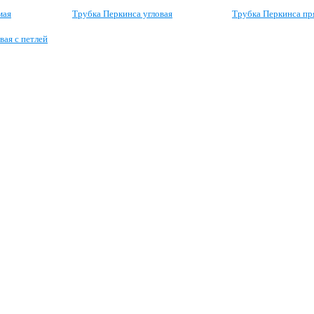
мая
Трубка Перкинса угловая
Трубка Перкинса пр
вая с петлей