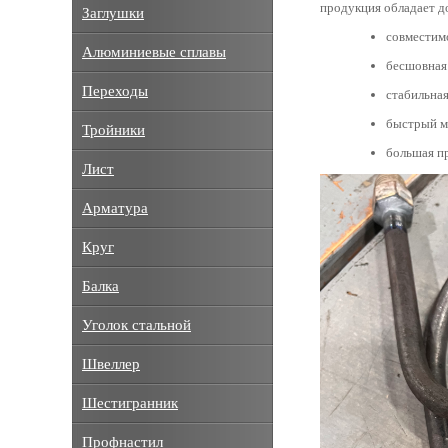
продукция обладает д
Заглушки
совместим
Алюминиевые сплавы
бесшовная 
Переходы
стабильная
быстрый м
Тройники
большая п
Лист
Арматура
Круг
Балка
Уголок стальной
Швеллер
Шестигранник
Профнастил