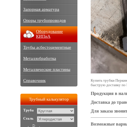
Запорная арматура
Опоры трубопроводов
Оборудование
КИПиА
Трубы асбестоцементные
Металлобработка
Металлические пластины
Справочник
Купить трубки Перкин
быструю доставку по 
Продукция в нал
Трубный калькулятор
Доставка до тра
Труба
Для заказа звонит
Сталь
Возможные вариа