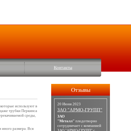
Контакты
Отзывы
20 Июня 2023
 которые используют в
ЗАО "АРМО-ГРУПП"
одаже трубки Перкинса
ерекачиваемой среды,
ЗАО
"Металл"
плодотворно
сотрудничает с компанией
 иного размера. Вся
ЗАО "АРМО-ГРУПП" с