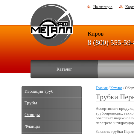
На главную
Карт
Киров
8 (800) 555-59
Каталог
Главная
/
Каталог
/ Обор
Изоляция труб
Трубки Пер
Трубы
Ассортимент продукци
трубопроводах, техно
Отводы
обеспечат надежное п
перегрева и гидроудар
Фланцы
Заказать трубки Перки