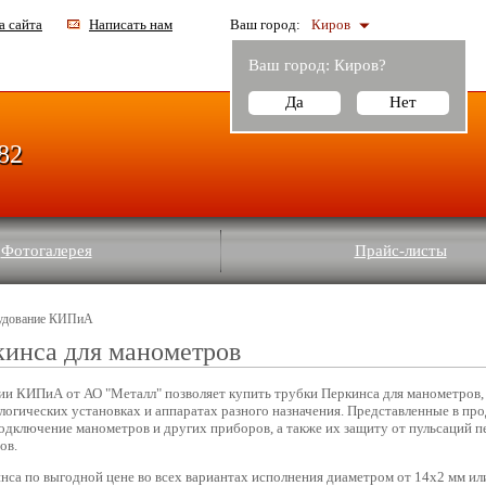
а сайта
Написать нам
Ваш город:
Киров
Ваш город:
Киров
?
Да
Нет
-82
Фотогалерея
Прайс-листы
удование КИПиА
кинса для манометров
и КИПиА от АО "Металл" позволяет купить трубки Перкинса для манометров,
логических установках и аппаратах разного назначения. Представленные в пр
одключение манометров и других приборов, а также их защиту от пульсаций п
ов.
нса по выгодной цене во всех вариантах исполнения диаметром от 14х2 мм или